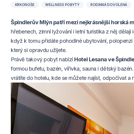
KRKONOŠE
WELLNESS POBYTY
RODINNÁ DOVOLENÁ
Špindlerův Mlýn patří mezi nejkrásnější horská m
hřebenech, zimní lyžování i letní turistika z něj děla
když k tomu přidáte pohodlné ubytování, polopenz
který si opravdu užijete.
Právě takový pobyt nabízí
Hotel Lesana ve Špindl
formou bufetu, bazén, vířivka, sauna i dětský bazén
vrátíte do hotelu, kde se můžete najíst, odpočívat a 