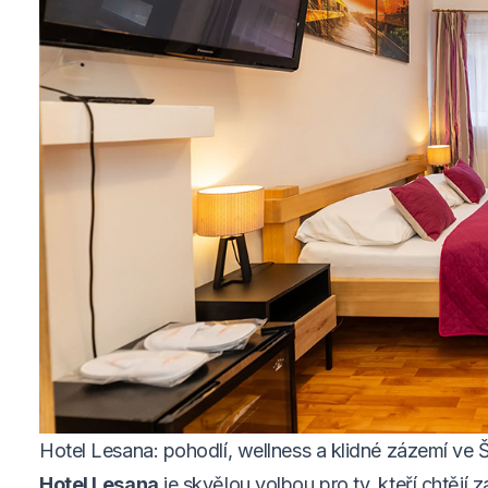
Hotel Lesana: pohodlí, wellness a klidné zázemí ve 
Hotel Lesana
je skvělou volbou pro ty, kteří chtějí