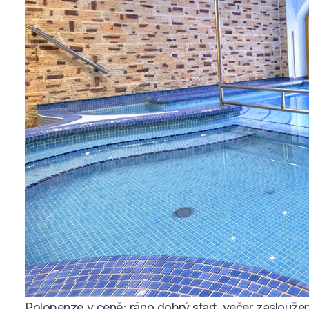
Polopenze v ceně: ráno dobrý start, večer zaslouž