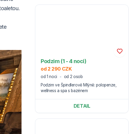
toaletou.
ete
Podzim (1 - 4 noci)
od 2 290 CZK
od 1 noci
od 2 osob
Podzim ve Špindlerově Mlýně: polopenze,
wellness a spa s bazénem
DETAIL