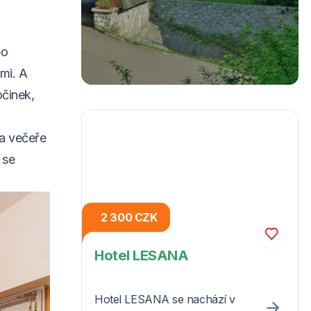
po
tmi. A
činek,
 a večeře
 se
2 300 CZK
Hotel LESANA
Hotel LESANA se nachází v