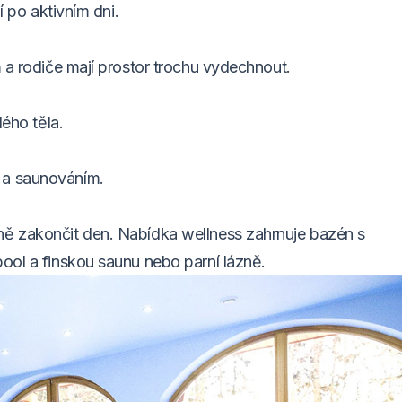
í po aktivním dni.
m a rodiče mají prostor trochu vydechnout.
lého těla.
 a saunováním.
ně zakončit den. Nabídka wellness zahrnuje bazén s
pool a finskou saunu nebo parní lázně.