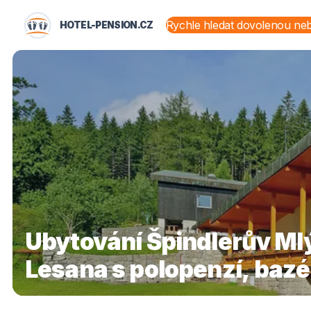
HOTEL-PENSION.CZ
STÁTY A OBLASTI
Ubytování Špindlerův Mlý
Lesana s polopenzí, bazé