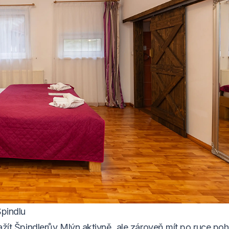
Špindlu
 zažít Špindlerův Mlýn aktivně, ale zároveň mít po ruce po