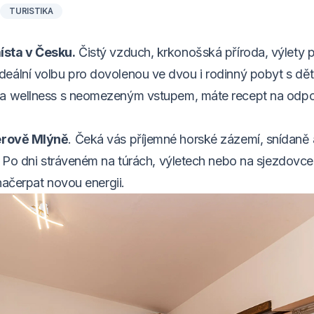
TURISTIKA
ísta v Česku.
Čistý vzduch, krkonošská příroda, výlety 
jí ideální volbu pro dovolenou ve dvou i rodinný pobyt s dě
i a wellness s neomezeným vstupem, máte recept na odpo
erově Mlýně
. Čeká vás příjemné horské zázemí, snídaně
. Po dni stráveném na túrách, výletech nebo na sjezdovce
načerpat novou energii.