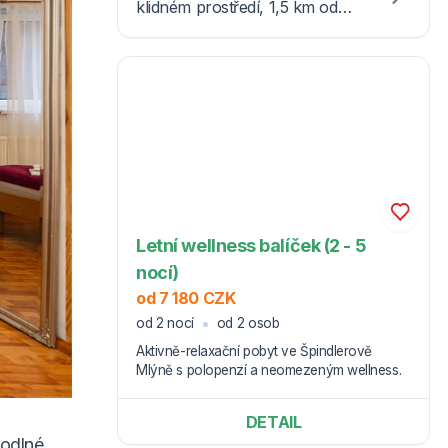
klidném prostředí, 1,5 km od
centra Špindlerova Mlýna, je
vybaven moderním wellness
centrem s krytým bazénemm.
Letní wellness balíček (2 - 5
nocí)
od 7 180 CZK
od 2 nocí
od 2 osob
Aktivně-relaxační pobyt ve Špindlerově
Mlýně s polopenzí a neomezeným wellness.
DETAIL
hodlné