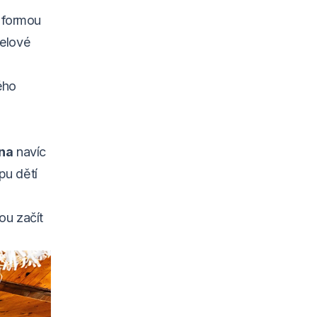
í formou
telové
ého
ana
navíc
pu dětí
ou začít