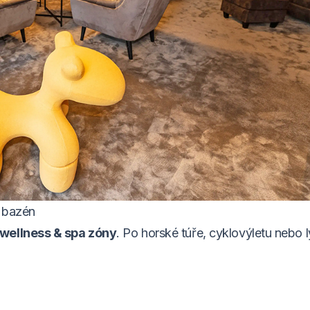
ý bazén
wellness & spa zóny
. Po horské túře, cyklovýletu nebo 