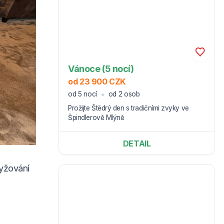
Vánoce (5 nocí)
od 23 900 CZK
od 5 nocí
od 2 osob
Prožijte Štědrý den s tradičními zvyky ve
Špindlerově Mlýně
DETAIL
lyžování