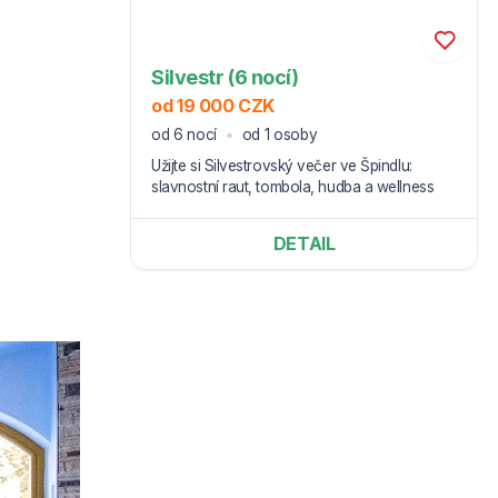
Silvestr (6 nocí)
od 19 000 CZK
od 6 nocí
od 1 osoby
Užijte si Silvestrovský večer ve Špindlu:
slavnostní raut, tombola, hudba a wellness
DETAIL