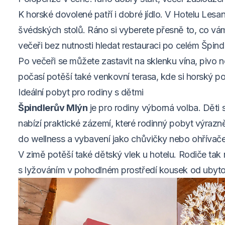
K horské dovolené patří i dobré jídlo. V Hotelu Les
švédských stolů. Ráno si vyberete přesně to, co vám
večeři bez nutnosti hledat restauraci po celém Špind
Po večeři se můžete zastavit na sklenku vína, pivo
počasí potěší také venkovní terasa, kde si horský p
Ideální pobyt pro rodiny s dětmi
Špindlerův Mlýn
je pro rodiny výborná volba. Děti s
nabízí praktické zázemí, které rodinný pobyt výrazn
do wellness a vybavení jako chůvičky nebo ohřívače 
V zimě potěší také dětský vlek u hotelu. Rodiče tak
s lyžováním v pohodlném prostředí kousek od ubyto