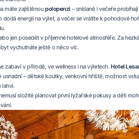
ana máte zajištěnou
polopenzi
– snídaně i večeře probíhaj
 dodá energii na výlet, a večer se vrátíte k pohodové ho
lu.
 nebo jen posedět v příjemné hotelové atmosféře. Za hezk
obyt vychutnáte ještě o něco víc.
e zabaví v přírodě, ve wellness i na výletech.
Hotel Les
ě usnadní – dětské koutky, venkovní hřiště, možnost vstu
lahví.
 nemusí složitě plánovat první lyžařské pokusy a děti moh
vání.