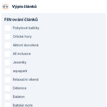
Výpis článků
Filtrování článků
Pobytové balíčky
Orlické hory
Aktivní dovolená
All inclusice
Jeseníky
aquapark
Relaxační víkend
Dětenice
Balaton
Baltské moře