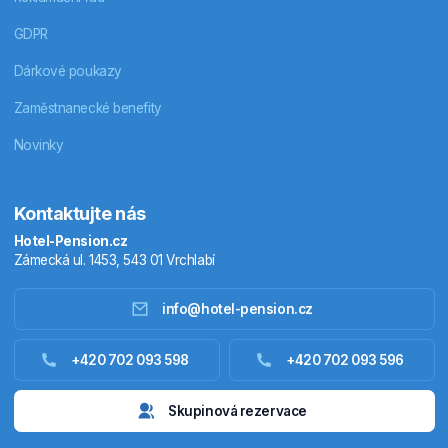
GDPR
Dárkové poukazy
Zaměstnanecké benefity
Novinky
Kontaktujte nás
Hotel-Pension.cz
Zámecká ul. 1453, 543 01 Vrchlabí
info@hotel-pension.cz
Ubytování Česko
+420 702 093 598
+420 702 093 596
Ubytování zahraniční
Skupinová rezervace