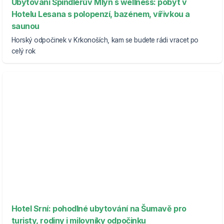
Ubytování Špindlerův Mlýn s wellness: pobyt v
Hotelu Lesana s polopenzí, bazénem, vířivkou a
saunou
Horský odpočinek v Krkonoších, kam se budete rádi vracet po
celý rok
Hotel Srní: pohodlné ubytování na Šumavě pro
turisty, rodiny i milovníky odpočinku