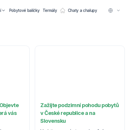
í
Pobytové balíčky
Termály
Chaty a chalupy
 Objevte
Zažijte podzimní pohodu pobytů
erá vás
v České republice a na
Slovensku