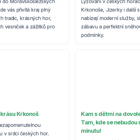
se do Moravskoslezských
Lyžování v českých horác
de vás přivítá kraj plný
Krkonoše, Jizerky i další s
h tradic, krásných hor,
nabízejí moderní služby, 
 vesniček a zážitků pro
zábavu a perfektní sněho
podmínky.
 krásu Krkonoš
Kam s dětmi na dovol
Tam, kde se nebudou n
 nezapomenutelnou
minutu!
 v srdci českých hor.