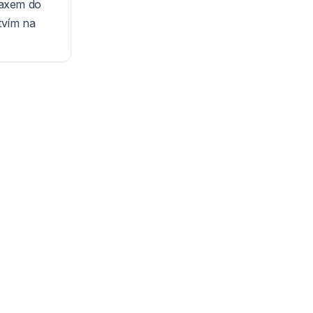
laxem do
tvím na