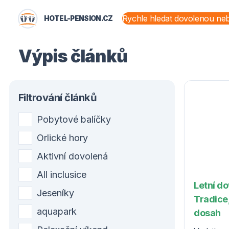
HOTEL-PENSION.CZ
STÁTY A OBLASTI
Výpis článků
Filtrování článků
Pobytové balíčky
Orlické hory
Aktivní dovolená
All inclusice
Letní d
Jeseníky
Tradice,
aquapark
dosah