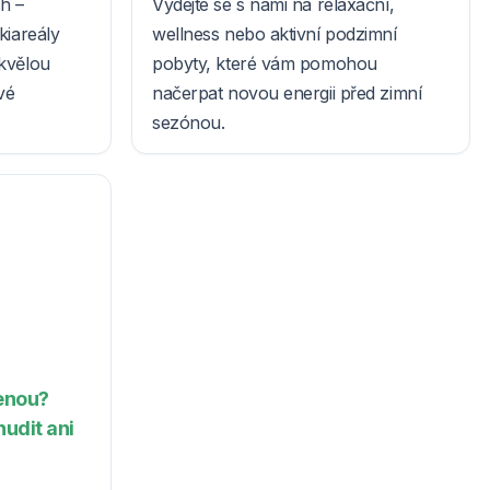
h –
Vydejte se s námi na relaxační,
kiareály
wellness nebo aktivní podzimní
skvělou
pobyty, které vám pomohou
vé
načerpat novou energii před zimní
sezónou.
enou?
udit ani