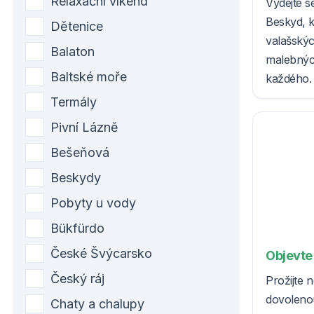
Relaxační víkend
Vydejte 
Beskyd, k
Dětenice
valašskýc
Balaton
malebných
Baltské moře
každého.
Termály
Pivní Lázně
Bešeňová
Beskydy
Pobyty u vody
Bükfürdo
České Švýcarsko
Objevte
Český ráj
Prožijte
dovolenou
Chaty a chalupy