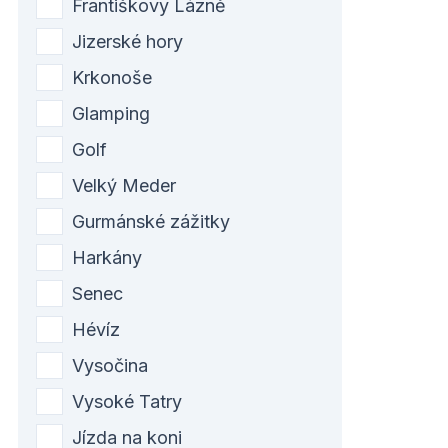
Františkovy Lázně
Jizerské hory
Krkonoše
Glamping
Golf
Velký Meder
Gurmánské zážitky
Harkány
Senec
Hévíz
Vysočina
Vysoké Tatry
Jízda na koni