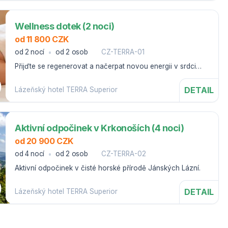
Wellness dotek (2 noci)
od 11 800 CZK
od 2 nocí
od 2 osob
CZ-TERRA-01
Přijďte se regenerovat a načerpat novou energii v srdci
Krkonoš.
DETAIL
Lázeňský hotel TERRA Superior
Aktivní odpočinek v Krkonoších (4 noci)
od 20 900 CZK
od 4 nocí
od 2 osob
CZ-TERRA-02
Aktivní odpočinek v čisté horské přírodě Jánských Lázní.
DETAIL
Lázeňský hotel TERRA Superior