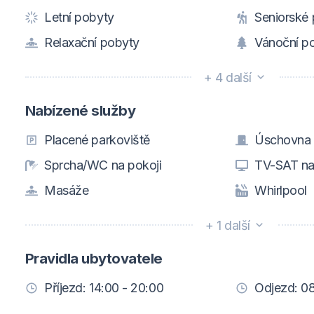
Letní pobyty
Seniorské
Relaxační pobyty
Vánoční p
+ 4 další
Nabízené služby
Placené parkoviště
Úschovna 
Sprcha/WC na pokoji
TV-SAT na
Masáže
Whirlpool
+ 1 další
Pravidla ubytovatele
Příjezd: 14:00 - 20:00
Odjezd: 08