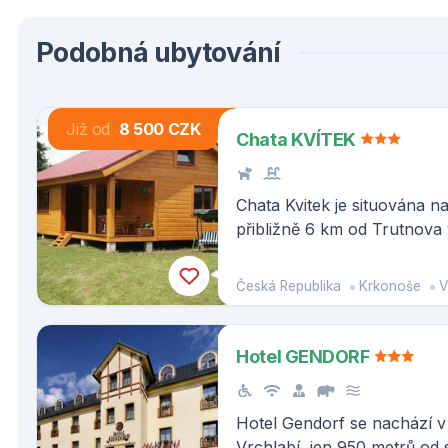
Podobná ubytování
Již od
8 500 CZK
Chata KVÍTEK
Chata Kvitek je situována na
přibližně 6 km od Trutnova 
chata Pohoda, objekty jsou
přibližně 30 m a zahrada je
Česká Republika
Krkonoše
V
hosté v případě obsazenost
nerušili.
Hotel GENDORF
Hotel Gendorf se nachází v
Vrchlabí, jen 950 metrů od 