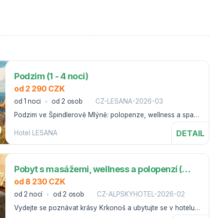
Podzim (1 - 4 noci)
od 2 290 CZK
od 1 noci
od 2 osob
CZ-LESANA-2026-03
Podzim ve Špindlerově Mlýně: polopenze, wellness a spa s
bazénem
DETAIL
Hotel LESANA
Pobyt s masážemi, wellness a polopenzí (3 noci)
od 8 230 CZK
od 2 nocí
od 2 osob
CZ-ALPSKYHOTEL-2026-02
Vydejte se poznávat krásy Krkonoš a ubytujte se v hotelu s
výhledem do údolí Sv. Petra.