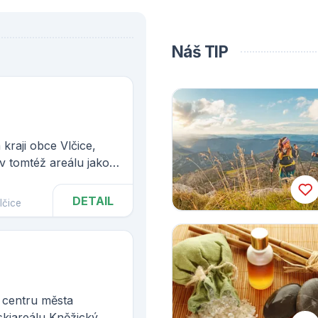
Náš TIP
 kraji obce Vlčice,
v tomtéž areálu jako
 od sebe vzdáleny
 řešena tak, aby se
DETAIL
lčice
i obou objektů
 centru města
skiareálu Kněžický