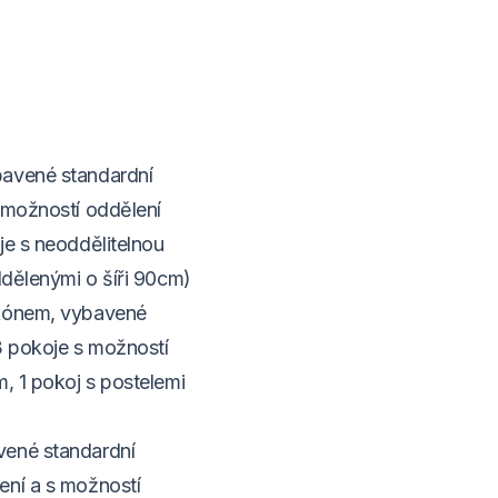
bavené standardní
 možností oddělení
je s neoddělitelnou
ddělenými o šíři 90cm)
lkónem, vybavené
3 pokoje s možností
, 1 pokoj s postelemi
vené standardní
ení a s možností