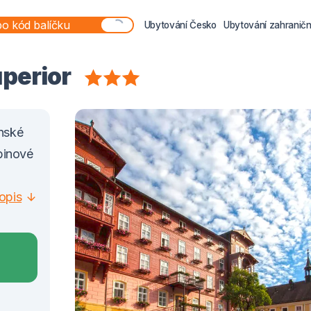
Ubytování Česko
Ubytování zahraničn
perior
nské
binové
opis