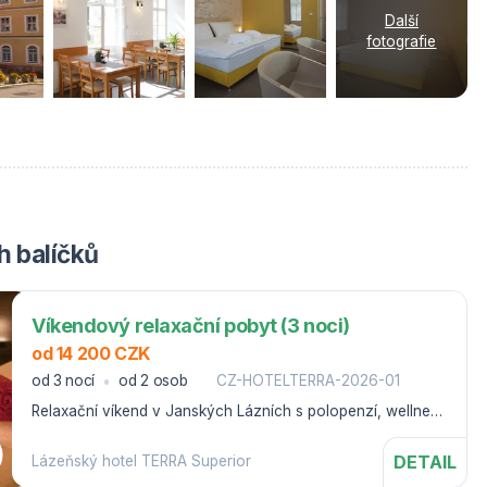
Další
fotografie
 balíčků
Víkendový relaxační pobyt (3 noci)
od 14 200 CZK
od 3 nocí
od 2 osob
CZ-HOTELTERRA-2026-01
Relaxační víkend v Janských Lázních s polopenzí, wellness
procedurami a vstupem do Aquacentra.
DETAIL
Lázeňský hotel TERRA Superior