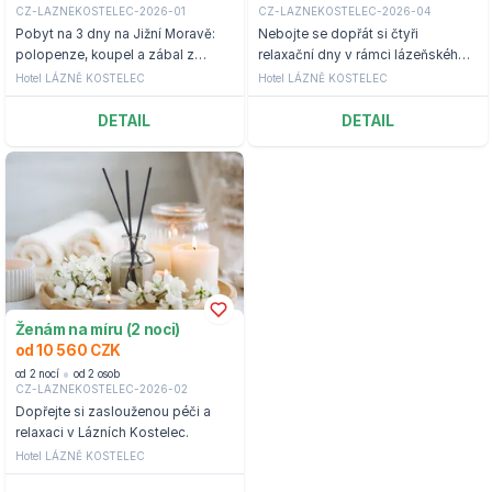
CZ-LAZNEKOSTELEC-2026-01
CZ-LAZNEKOSTELEC-2026-04
Pobyt na 3 dny na Jižní Moravě:
Nebojte se dopřát si čtyři
polopenze, koupel a zábal z
relaxační dny v rámci lázeňského
Mrtvého moře
wellness pobytu na hotelu Lázně
Hotel LÁZNĚ KOSTELEC
Hotel LÁZNĚ KOSTELEC
Kostelec.
DETAIL
DETAIL
Ženám na míru (2 noci)
od 10 560 CZK
od 2 nocí
od 2 osob
CZ-LAZNEKOSTELEC-2026-02
Dopřejte si zaslouženou péči a
relaxaci v Lázních Kostelec.
Hotel LÁZNĚ KOSTELEC