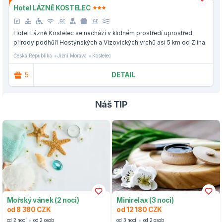
Hotel LÁZNĚ KOSTELEC
Hotel Lázně Kostelec se nachází v klidném prostředí uprostřed
přírody podhůří Hostýnských a Vizovických vrchů asi 5 km od Zlína.
Česká Republika
Jižní Morava
Kostelec
5
DETAIL
Náš TIP
Mořský vánek (2 noci)
Minirelax (3 noci)
od 8 380 CZK
od 12 180 CZK
od 2 nocí
od 2 osob
od 3 nocí
od 2 osob