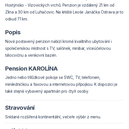
Hostýnsko - Vizovických vrchů.
Penzion je vzdálený 21 km od
Zlína a 30 km od Luhačovic. Na letiště Leoše Janáčka Ostrava je to
odsud 71 km.
Popis
Nově postavený penzion nabízí kromě kvalitního ubytování i
společenskou místnost s TV, salónek, minibar, víceúčelovou
tělocvičnu a venkovní bazén.
Pension KAROLÍNA
Jedno nebo třílůžkové pokoje se SWC, TV, telefonem,
miniledničkou a faxovou a internetovou přípojkou. K dispozici je
také stejně vybavený apartmán pro čtyři osoby.
Stravování
Snídaně rozšířená kontinentální, večeře výběr z menu.