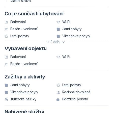
Vlastní strava
Co je součástí ubytování
Parkování
Wi-Fi
Bazén - venkovní
Jarní pobyty
Letní pobyty
Víkendové pobyty
+ 3 další
Vybavení objektu
Parkování
Wi-Fi
Bazén - venkovní
Zážitky a aktivity
Jarní pobyty
Letní pobyty
Víkendové pobyty
Rodinná dovolená
Turistické balíčky
Podzimní pobyty
Nabízené služby