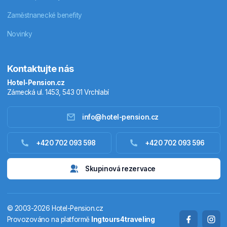
Zaměstnanecké benefity
Novinky
Kontaktujte nás
Hotel-Pension.cz
Zámecká ul. 1453, 543 01 Vrchlabí
info@hotel-pension.cz
Ubytování Česko
+420 702 093 598
+420 702 093 596
Ubytování zahraniční
Skupinová rezervace
Pobytové balíčky
© 2003-2026 Hotel-Pension.cz
Termály
Provozováno na platformě
Ingtours4traveling