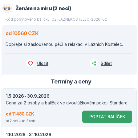
Ženám na míru (2 noci)
Kód pobytového balíčku: CZ-LAZNEKOSTELEC-2026-02
od 10560 CZK
Dopřejte si zaslouženou péči a relaxaci v Lázních Kostelec.
Uložit
Sdílet
Termíny a ceny
1.5.2026 - 30.9.2026
Cena za 2 osoby a balíček ve dvoulůžkovém pokoji Standard:
od 11 480 CZK
POPTAT BALÍČEK
od 2 nocí
od 2 osob
1.10.2026 - 31.10.2026