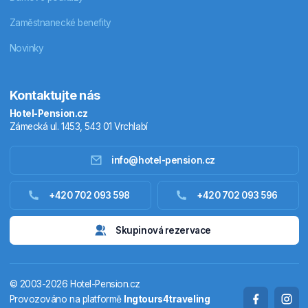
Zaměstnanecké benefity
Novinky
Kontaktujte nás
Hotel-Pension.cz
Zámecká ul. 1453, 543 01 Vrchlabí
info@hotel-pension.cz
Ubytování Česko
+420 702 093 598
+420 702 093 596
Ubytování zahraniční
Skupinová rezervace
Pobytové balíčky
© 2003-2026 Hotel-Pension.cz
Termály
Provozováno na platformě
Ingtours4traveling