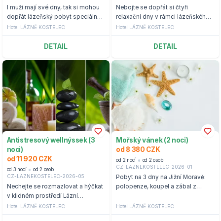
I muži mají své dny, tak si mohou
Nebojte se dopřát si čtyři
dopřát lázeňský pobyt speciálně
relaxační dny v rámci lázeňského
pro muže kousek od Zlína.
wellness pobytu na hotelu Lázně
Hotel LÁZNĚ KOSTELEC
Hotel LÁZNĚ KOSTELEC
Kostelec.
DETAIL
DETAIL
Antistresový wellnýssek (3
Mořský vánek (2 noci)
noci)
od 8 380 CZK
od 11 920 CZK
od 2 nocí
od 2 osob
CZ-LAZNEKOSTELEC-2026-01
od 3 nocí
od 2 osob
CZ-LAZNEKOSTELEC-2026-05
Pobyt na 3 dny na Jižní Moravě:
Nechejte se rozmazlovat a hýčkat
polopenze, koupel a zábal z
v klidném prostředí Lázní
Mrtvého moře
Kostelec.
Hotel LÁZNĚ KOSTELEC
Hotel LÁZNĚ KOSTELEC