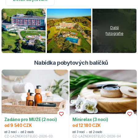
Další
fotografie
Nabídka pobytových balíčků
Zadáno pro MUŽE (2 noci)
Minirelax (3 noci)
od 9 540 CZK
od 12 180 CZK
od 2 nocí
od 2 osob
od 3 nocí
od 2 osob
CZ-LAZNEKOSTELEC-2026-03
CZ-LAZNEKOSTELEC-2026-04