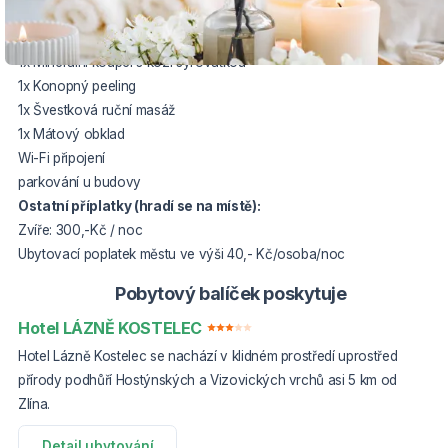
2 x ubytování ve dvoulůžkovém pokoji
2 x stravování formou polopenze
1x Minerální koupel s kozí syrovátkou
1x Konopný peeling
1x Švestková ruční masáž
1x Mátový obklad
Wi-Fi připojení
parkování u budovy
Ostatní příplatky (hradí se na místě):
Zvíře: 300,-Kč / noc
Ubytovací poplatek městu ve výši 40,- Kč/osoba/noc
Pobytový balíček poskytuje
Hotel LÁZNĚ KOSTELEC
Hotel Lázně Kostelec se nachází v klidném prostředí uprostřed
přírody podhůří Hostýnských a Vizovických vrchů asi 5 km od
Zlína.
Detail ubytování