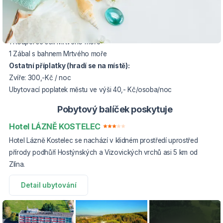
Cena balíčku zahrnuje:
2 x ubytování ve dvoulůžkovém pokoji
2 x stravování formou polopenze
1 Koupel se solí Mrtvého moře
1 Zábal s bahnem Mrtvého moře
Ostatní příplatky (hradí se na místě):
Zvíře: 300,-Kč / noc
Ubytovací poplatek městu ve výši 40,- Kč/osoba/noc
Pobytový balíček poskytuje
Hotel LÁZNĚ KOSTELEC
Hotel Lázně Kostelec se nachází v klidném prostředí uprostřed
přírody podhůří Hostýnských a Vizovických vrchů asi 5 km od
Zlína.
Detail ubytování