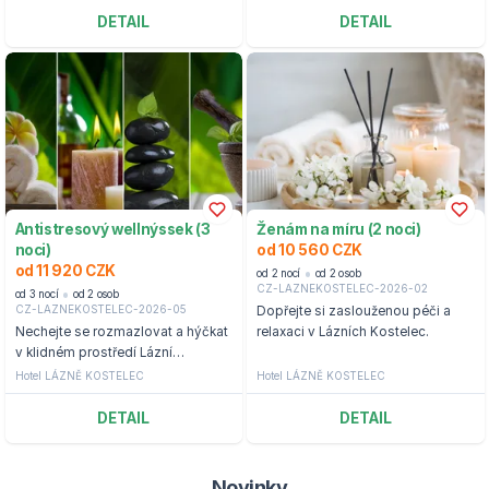
DETAIL
DETAIL
Antistresový wellnýssek (3
Ženám na míru (2 noci)
noci)
od 10 560 CZK
od 11 920 CZK
od 2 nocí
od 2 osob
CZ-LAZNEKOSTELEC-2026-02
od 3 nocí
od 2 osob
CZ-LAZNEKOSTELEC-2026-05
Dopřejte si zaslouženou péči a
Nechejte se rozmazlovat a hýčkat
relaxaci v Lázních Kostelec.
v klidném prostředí Lázní
Kostelec.
Hotel LÁZNĚ KOSTELEC
Hotel LÁZNĚ KOSTELEC
DETAIL
DETAIL
Novinky