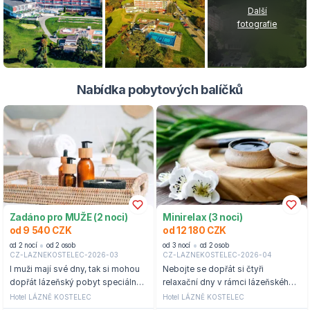
Další
fotografie
Nabídka pobytových balíčků
Zadáno pro MUŽE (2 noci)
Minirelax (3 noci)
od 9 540 CZK
od 12 180 CZK
od 2 nocí
od 2 osob
od 3 nocí
od 2 osob
CZ-LAZNEKOSTELEC-2026-03
CZ-LAZNEKOSTELEC-2026-04
I muži mají své dny, tak si mohou
Nebojte se dopřát si čtyři
dopřát lázeňský pobyt speciálně
relaxační dny v rámci lázeňského
pro muže kousek od Zlína.
wellness pobytu na hotelu Lázně
Hotel LÁZNĚ KOSTELEC
Hotel LÁZNĚ KOSTELEC
Kostelec.