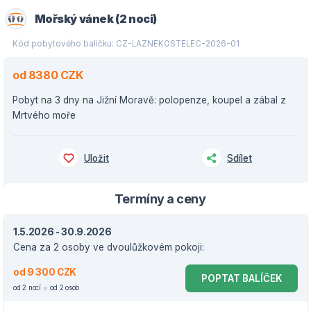
Mořský vánek (2 noci)
Kód pobytového balíčku: CZ-LAZNEKOSTELEC-2026-01
od 8380 CZK
Pobyt na 3 dny na Jižní Moravě: polopenze, koupel a zábal z
Mrtvého moře
Uložit
Sdílet
Termíny a ceny
1.5.2026 - 30.9.2026
Cena za 2 osoby ve dvoulůžkovém pokoji:
od 9 300 CZK
POPTAT BALÍČEK
od 2 nocí
od 2 osob