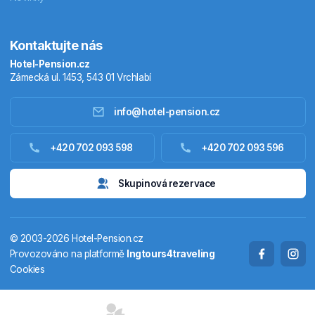
Kontaktujte nás
Hotel-Pension.cz
Zámecká ul. 1453, 543 01 Vrchlabí
info@hotel-pension.cz
Ubytování Česko
+420 702 093 598
+420 702 093 596
Ubytování zahraniční
Skupinová rezervace
Pobytové balíčky
© 2003-2026 Hotel-Pension.cz
Termály
Provozováno na platformě
Ingtours4traveling
Cookies
Chaty a chalupy