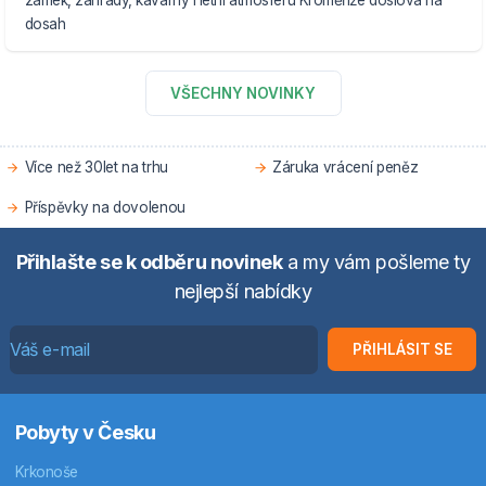
zámek, zahrady, kavárny i letní atmosféru Kroměříže doslova na
dosah
VŠECHNY NOVINKY
Více než 30let na trhu
Záruka vrácení peněz
Příspěvky na dovolenou
Přihlašte se k odběru novinek
a my vám pošleme ty
nejlepší nabídky
PŘIHLÁSIT SE
Pobyty v Česku
Krkonoše