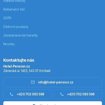
Platební metody
Reklamační řád
GDPR
Dárkové poukazy
Zaměstnanecké benefity
Novinky
Kontaktujte nás
Hotel-Pension.cz
Zámecká ul. 1453, 543 01 Vrchlabí
info@hotel-pension.cz
Ubytování Česko
+420 702 093 598
+420 702 093 596
Ubytování zahraniční