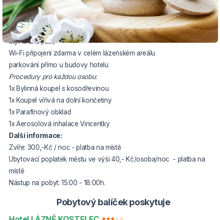
Balíček zahrnuje:
3x ubytování ve dvoulůžkovém pokoji
3x bohatá polopenze (snídaně formou rautu a večeře výběrem ze
čtyř druhů jídel)
Wi-Fi připojení zdarma v celém lázeňském areálu
parkování přímo u budovy hotelu
Procedury pro každou osobu:
1x Bylinná koupel s kosodřevinou
1x Koupel vířivá na dolní končetiny
1x Parafínový obklad
1x Aerosolová inhalace Vincentky
Další informace:
Zvíře: 300,-Kč / noc - platba na místě
Ubytovací poplatek městu ve výši 40,- Kč/osoba/noc - platba na
místě
Nástup na pobyt: 15:00 - 18:00h.
Pobytový balíček poskytuje
Hotel LÁZNĚ KOSTELEC