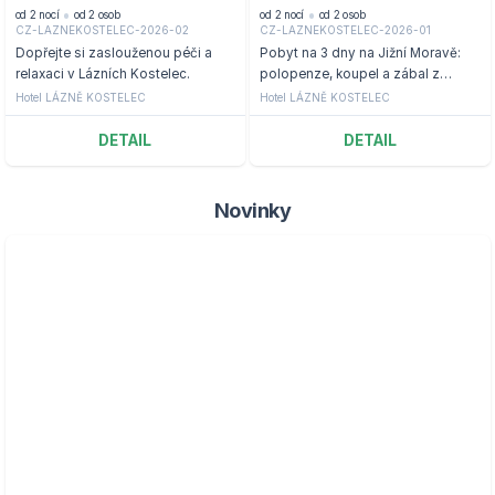
od 2 nocí
od 2 osob
od 2 nocí
od 2 osob
CZ-LAZNEKOSTELEC-2026-02
CZ-LAZNEKOSTELEC-2026-01
Dopřejte si zaslouženou péči a
Pobyt na 3 dny na Jižní Moravě:
relaxaci v Lázních Kostelec.
polopenze, koupel a zábal z
Mrtvého moře
Hotel LÁZNĚ KOSTELEC
Hotel LÁZNĚ KOSTELEC
DETAIL
DETAIL
Novinky