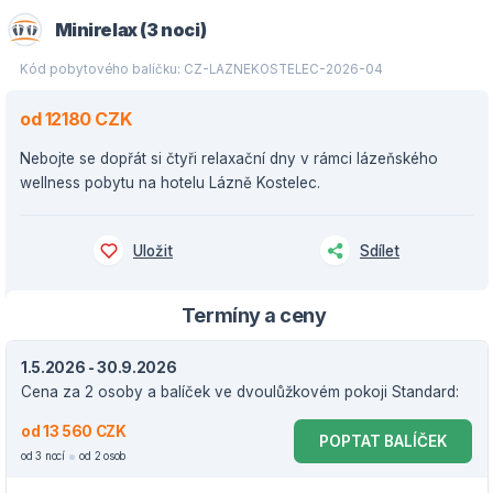
Minirelax (3 noci)
Kód pobytového balíčku: CZ-LAZNEKOSTELEC-2026-04
od 12180 CZK
Nebojte se dopřát si čtyři relaxační dny v rámci lázeňského
wellness pobytu na hotelu Lázně Kostelec.
Uložit
Sdílet
Termíny a ceny
1.5.2026 - 30.9.2026
Cena za 2 osoby a balíček ve dvoulůžkovém pokoji Standard:
od 13 560 CZK
POPTAT BALÍČEK
od 3 nocí
od 2 osob