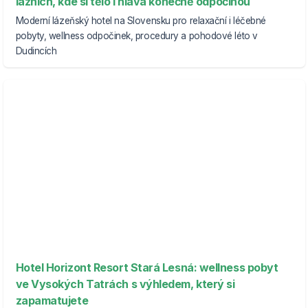
lázních, kde si tělo i hlava konečně odpočinou
Moderní lázeňský hotel na Slovensku pro relaxační i léčebné
pobyty, wellness odpočinek, procedury a pohodové léto v
Dudincích
Hotel Horizont Resort Stará Lesná: wellness pobyt
ve Vysokých Tatrách s výhledem, který si
zapamatujete