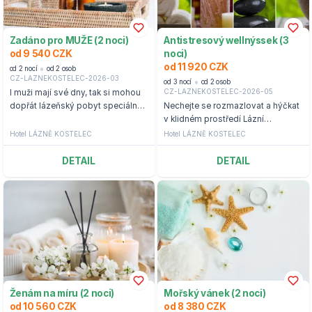
Zadáno pro MUŽE (2 noci)
Antistresový wellnýssek (3
od 9 540 CZK
noci)
od 11 920 CZK
od 2 nocí
od 2 osob
CZ-LAZNEKOSTELEC-2026-03
od 3 nocí
od 2 osob
CZ-LAZNEKOSTELEC-2026-05
I muži mají své dny, tak si mohou
dopřát lázeňský pobyt speciálně
Nechejte se rozmazlovat a hýčkat
pro muže kousek od Zlína.
v klidném prostředí Lázní
Kostelec.
Hotel LÁZNĚ KOSTELEC
Hotel LÁZNĚ KOSTELEC
DETAIL
DETAIL
Ženám na míru (2 noci)
Mořský vánek (2 noci)
od 10 560 CZK
od 8 380 CZK